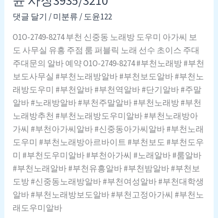
윤 사장3935/3210
부
달
라
천
토
댓글 달기
/
미분류
/
도윤122
오
시
마
케
O1O-2749-8274 부천 신중동 노래방 도우미 아가씨 보
노
곡
도 사무실 유흥 주점 룸 퍼블릭 노래 선수 초이스 주대
래
셔
주대문의 알바 예약 O1O-2749-8274 #부천노래방 #부천
방
츠
보도사무실 #부천노래방알바 #부천보도알바 #부천노
–
룸
래방도우미 #부천알바 #부천역알바 #단기알바 #주말
추
010/3935/3210
알바 #노래방알바 #부천주말알바 #부천노래방 #부천
천
노래방추천 #부천노래방도우미알바 #부천노래방아
•
가씨 #부천아가씨알바 #신중동아가씨알바 #부천노래
인
도우미 #부천노래방아르바이트 #부천보도 #부천도우
기
미 #부천도우미알바 #부천아가씨 #노래알바 #룸알바
상
#부천노래알바 #부천유흥알바 #부천밤알바 #부천보
품,
도방 #신중동노래방알바 #부천여성알바 #부천대학생
이
알바 #부천노래방보도알바 #부천고정아가씨 #부천노
마
래도우미알바
트