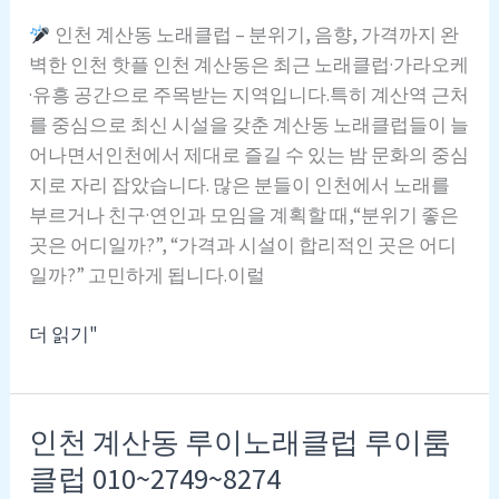
라
인천 계산동 노래클럽 – 분위기, 음향, 가격까지 완
오
벽한 인천 핫플 인천 계산동은 최근 노래클럽·가라오케
케
·유흥 공간으로 주목받는 지역입니다.특히 계산역 근처
/
를 중심으로 최신 시설을 갖춘 계산동 노래클럽들이 늘
010.8639.8359
어나면서인천에서 제대로 즐길 수 있는 밤 문화의 중심
지로 자리 잡았습니다. 많은 분들이 인천에서 노래를
부르거나 친구·연인과 모임을 계획할 때,“분위기 좋은
곳은 어디일까?”, “가격과 시설이 합리적인 곳은 어디
일까?” 고민하게 됩니다.이럴
더 읽기"
인
천
계
인천 계산동 루이노래클럽 루이룸
산
클럽 010~2749~8274
동