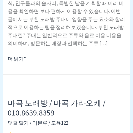
식, 친구들과의 술자리, 특별한 날을 계획할 때 미리 비
용을 확인하면 보다 편하게 이용할 수 있습니다. 이번
글에서는 부천 노래방 주대에 영향을 주는 요소와 합리
적으로 이용하는 팁을 정리해보겠습니다. 부천 노래방
주대란? 주대는 일반적으로 주류와 음료 이용 비용을
의미하며, 방문하는 매장과 선택하는 주류 […]
부
더 읽기"
천
노
래
방
주
마곡 노래방 / 마곡 가라오케 /
대
010.8639.8359
총
정
댓글 달기
/
미분류
/
도윤122
리!