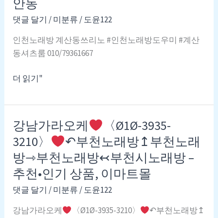
안동
루
인
이
댓글 달기
/
미분류
/
도윤122
천
노
핫
인천노래방 계산동쓰리노 #인천노래방도우미 #계산
래
플
동셔츠룸 010/79361667
클
럽
계
더 읽기"
루
산
이
동
룸
노
강남가라오케
〈Ø1Ø-3935-
클
래
럽
3210〉
↶부천노래방↥부천노래
방
010~2749~8274
방⇾부천노래방↢부천시노래방 –
알
바
추천•인기 상품, 이마트몰
작
댓글 달기
/
미분류
/
도윤122
전
동
강남가라오케
〈Ø1Ø-3935-3210〉
↶부천노래방↥