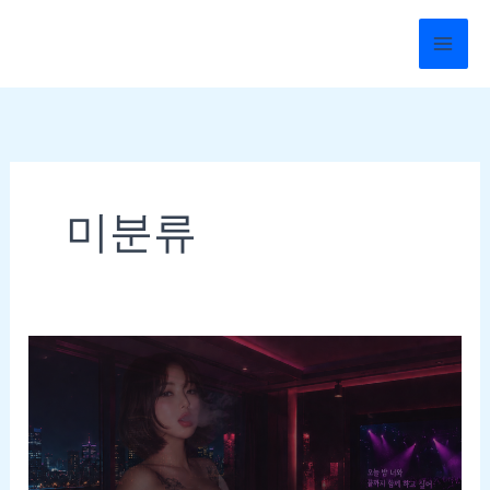
콘
텐
츠
로
건
너
뛰
미분류
기