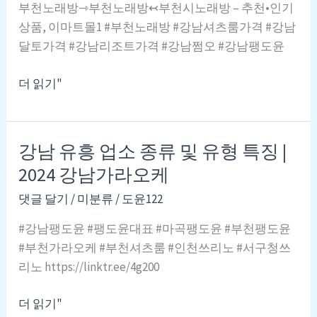
인
부천노래방⇾부천노래방↢부천시노래방 – 추천•인기
천
상품, 이마트몰1 #부천노래방 #강남셔츠룸가격 #강남
주
달토가격 #강남리조트가격 #강남쩜오 #강남팽도윤
안
강
동
더 읽기"
남
가
라
강남 유흥 업소 종류 및 유형 특징 |
오
2024 강남가라오케
케
댓글 달기
/
미분류
/
도윤122
〈Ø1Ø-3935-
#강남팽도윤 #팽도윤대표 #마곡팽도윤 #부천팽도윤
3210〉
#부천가라오케 #부천셔츠룸 #인천쓰리노 #서구청쓰
리노 https://linktr.ee/4g200
↶
부
강
더 읽기"
천