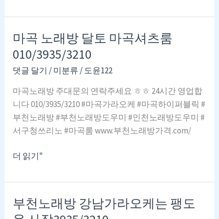
남
노
유
래
흥
마곡 노래방 달토 마곡셔츠룸
방
업
↥
010/3935/3210
소
부
종
댓글 달기
/
미분류
/
도윤122
천
류
노
마곡노래방 주대문의 연락주세요 ㅎㅎ 24시간 영업합
및
래
니다 010/3935/3210 #마곡가라오케 #마곡하이퍼블릭 #
유
방
부천노래방 #부천노래방도우미 #인천노래방도우미 #
형
⇾
서구청쓰리노 #마곡룸 www.부천노래방가격.com/
특
부
징
천
마
더 읽기"
|
노
곡
2024
래
노
강
방
래
부천노래방 강남가라오케는 팽도
남
↢
방
가