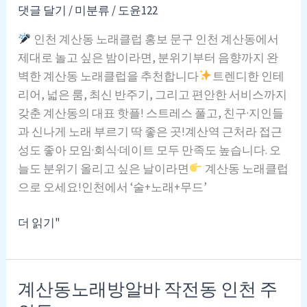
노
댓글 달기
/
미분류
/
도윤122
래
인천 계산동 노래클럽 홍보 문구 인천 계산동에서
클
제대로 놀고 싶은 밤이라면, 분위기부터 음향까지 완
럽
벽한 계산동 노래클럽을 추천합니다
트렌디한 인테
–
리어, 넓은 룸, 최신 반주기, 그리고 편안한 서비스까지
분
갖춘 계산동의 대표 핫플! 스트레스 풀고, 친구·지인들
위
과 신나게 노래 부르기 딱 좋은 곳!계산역 근처라 접근
기,
성도 좋아 모임·회식·데이트 모두 만족도 높습니다. 오
음
늘도 분위기 올리고 싶은 날이라면
계산동 노래클럽
향,
으로 오세요!인천에서 ‘술+노래+무드’
가
격
인
더 읽기"
까
천
지
계
완
산
계산동노래방알바 작전동 인천 주
벽
동
한