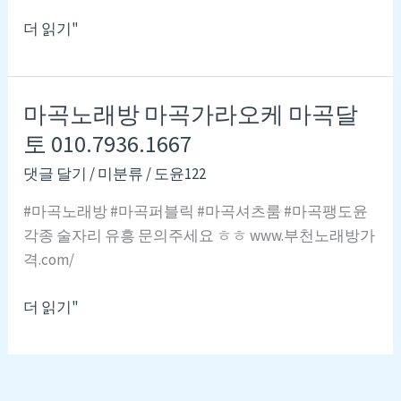
몰
부
더 읽기"
천
노
래
마곡노래방 마곡가라오케 마곡달
방
토 010.7936.1667
강
남
댓글 달기
/
미분류
/
도윤122
가
#마곡노래방 #마곡퍼블릭 #마곡셔츠룸 #마곡팽도윤
라
각종 술자리 유흥 문의주세요 ㅎㅎ www.부천노래방가
오
격.com/
케
는
마
더 읽기"
팽
곡
도
노
윤
래
사