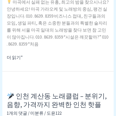
마곡에서 실패 없는 유흥, 최고의 밤을 찾으시나요?
방
안녕하세요! 마곡 가라오케 및 노래방의 중심, 팽건 실
문
장입니다. 010 . 8639 . 8359 비즈니스 접대, 친구들과의
전
모임, 생일 파티, 혹은 소중한 분들과의 특별한 술자리
꼭
를 위해 서울 마곡 일대의 노래방을 찾다 보면 참 고민
알
이 많아집니다. 010 . 8639 . 8359 “시설은 깨끗할까?” 010
아
. 8639 . 8359 “처음
두
면
마
더 읽기"
좋
곡
은
노
정
래
보
방
/
인천 계산동 노래클럽 – 분위기,
마
음향, 가격까지 완벽한 인천 핫플
곡
가
1개의 댓글
/
미분류
/
도윤122