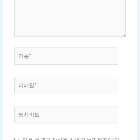
하
세
요...
이
름
*
이
메
일
*
웹
사
이
트
다음 번 댓글 작성을 위해 이 브라우저에 이