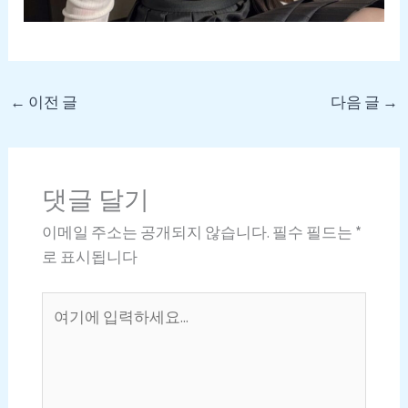
←
이전 글
다음 글
→
댓글 달기
이메일 주소는 공개되지 않습니다.
필수 필드는
*
로 표시됩니다
여
기
에
입
력