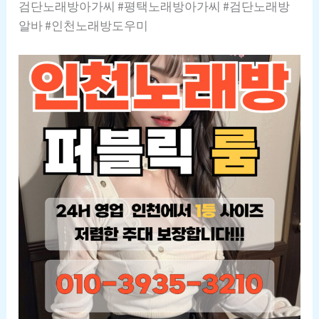
검단노래방아가씨 #평택노래방아가씨 #검단노래방
알바 #인천노래방도우미