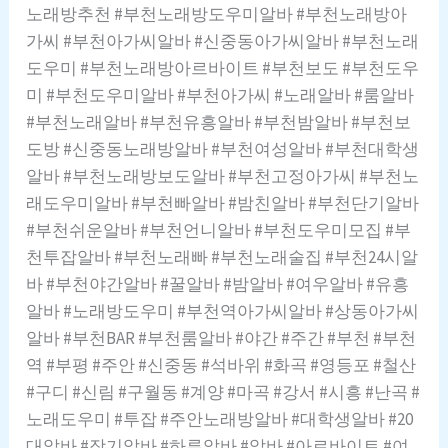
노래방추천 #부천노래방도우미알바 #부천노래방아
가씨 #부천아가씨알바 #신중동아가씨알바 #부천노래
도우미 #부천노래방아르바이트 #부천보도 #부천도우
미 #부천도우미알바 #부천아가씨 #노래알바 #룸알바
#부천노래알바 #부천유흥알바 #부천밤알바 #부천보
도방 #신중동노래방알바 #부천여성알바 #부천대학생
알바 #부천노래방보도알바 #부천고정아가씨 #부천노
래도우미알바 #부천빠알바 #밤친알바 #부천단기알바
#부천쉬운알바 #부천언니알바 #부천도우미모집 #부
천투잡알바 #부천노래빠 #부천노래술집 #부천24시알
바 #부천야간알바 #꿀알바 #밤알바 #여우알바 #유흥
알바 #노래방도우미 #부천역아가씨알바 #상동아가씨
알바 #부천BAR #부천룸알바 #야간 #주간 #부천 #부천
역 #부평 #주안 #신중동 #석바위 #화곡 #영등포 #철산
#구디 #신림 #구월동 #계양 #마곡 #강서 #시흥 #난곡 #
노래도우미 #투잡 #주안노래방알바 #대학생알바 #20
대알바 #장기알바 #하루알바 #알바 #아르바이트 #여